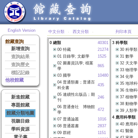
English Version
中文分類
西文分類
列印本頁
‧
‧
館藏查詢
0 總類
40301
3 科學類
新增查詢
00 特藏
21274
30 科學類
01 目錄學; 文獻學
1525
31 數學
查詢結果
02 圖書資訊學; 檔案
32 天文學
查詢歷史
865
學
33 物理學
標記記錄
03 國學
10480
34 化學
他校館藏
04 普通類書；普通百
35 地球
435
科全書
36 生物
05 連續性出版品；期
新進館藏
37 植物學
246
刊
38 動物學
專題館藏
06 普通會社 博物館
472
39 人類學
學
館藏分類地圖
4 應用科學類
07 普通論叢
1016
視聽目錄
40 應用
08 普通叢書
2837
學科資源
41 醫藥
09 群經
1151
電子書
42 家政