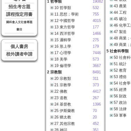
1 哲學類
19082
43 農業
招生考古題
10 哲學類
532
44 工程
課程指定用書
11 思想；學術
755
45 礦冶
12 中國哲學
4015
國科會人文社會專題
46 化學
13 東方哲學
177
書目
47 製造
14 西洋哲學
1466
48 商業
15 邏輯學
275
49 商業
個人書房
16 形上學
179
5 社會科學類
17 心理學
7446
校外讀者申請
50 社會
18 美學
573
51 統計
19 倫理學
3667
52 教育
2 宗教類
8491
53 禮俗
20 宗教類
311
54 社會學
21 宗教學
373
55 經濟
22 佛教
4417
56 財政
23 道教
267
57 政治
24 基督教
1396
58 法律
25 伊斯蘭教
70
59 軍事
26 猶太教
20
27 其他宗教
452
28 神話
351