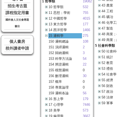
1 哲學類
19082
43 農業
招生考古題
10 哲學類
532
44 工程
課程指定用書
11 思想；學術
755
45 礦冶
12 中國哲學
4015
國科會人文社會專題
46 化學
13 東方哲學
177
書目
47 製造
14 西洋哲學
1466
48 商業
15 邏輯學
275
49 商業
個人書房
150 邏輯總論
108
5 社會科學類
151 演繹邏輯
2
校外讀者申請
50 社會
152 歸納邏輯
3
51 統計
153 科學方法論
54
52 教育
154 辨證邏輯
22
53 禮俗
155 模態邏輯
0
54 社會學
156 數理邏輯
30
55 經濟
157 概率
0
56 財政
158 專業論理
0
57 政治
159 邏輯各論
56
58 法律
16 形上學
179
59 軍事
17 心理學
7446
18 美學
573
19 倫理學
3667