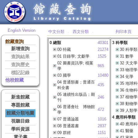
English Version
中文分類
西文分類
列印本頁
‧
‧
館藏查詢
0 總類
40301
3 科學類
新增查詢
00 特藏
21274
30 科學類
01 目錄學; 文獻學
1525
31 數學
查詢結果
02 圖書資訊學; 檔案
32 天文學
查詢歷史
865
學
33 物理學
標記記錄
03 國學
10480
34 化學
他校館藏
04 普通類書；普通百
35 地球
435
科全書
36 生物
05 連續性出版品；期
新進館藏
37 植物學
246
刊
38 動物學
專題館藏
06 普通會社 博物館
472
39 人類學
學
館藏分類地圖
4 應用科學類
07 普通論叢
1016
視聽目錄
40 應用
08 普通叢書
2837
學科資源
41 醫藥
09 群經
1151
電子書
42 家政