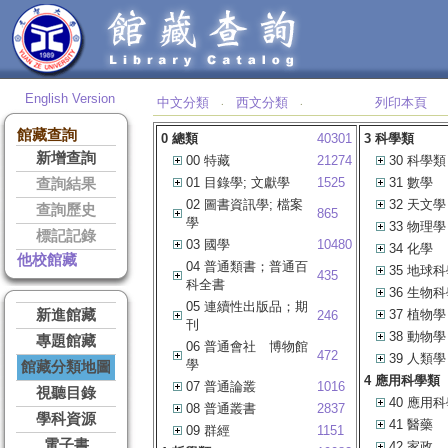
English Version
中文分類
西文分類
列印本頁
‧
‧
館藏查詢
0 總類
40301
3 科學類
新增查詢
00 特藏
21274
30 科學類
01 目錄學; 文獻學
1525
31 數學
查詢結果
02 圖書資訊學; 檔案
32 天文學
查詢歷史
865
學
33 物理學
標記記錄
03 國學
10480
34 化學
他校館藏
04 普通類書；普通百
35 地球
435
科全書
36 生物
05 連續性出版品；期
新進館藏
37 植物學
246
刊
38 動物學
專題館藏
06 普通會社 博物館
472
39 人類學
學
館藏分類地圖
4 應用科學類
07 普通論叢
1016
視聽目錄
40 應用
08 普通叢書
2837
學科資源
41 醫藥
09 群經
1151
電子書
42 家政