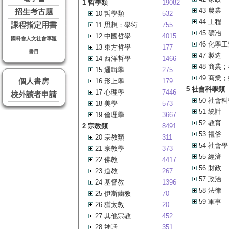
1 哲學類
19082
43 農業
招生考古題
10 哲學類
532
44 工程
課程指定用書
11 思想；學術
755
45 礦冶
12 中國哲學
4015
國科會人文社會專題
46 化學
13 東方哲學
177
書目
47 製造
14 西洋哲學
1466
48 商業
15 邏輯學
275
49 商業
個人書房
16 形上學
179
5 社會科學類
17 心理學
7446
校外讀者申請
50 社會
18 美學
573
51 統計
19 倫理學
3667
52 教育
2 宗教類
8491
53 禮俗
20 宗教類
311
54 社會學
21 宗教學
373
55 經濟
22 佛教
4417
56 財政
23 道教
267
57 政治
24 基督教
1396
58 法律
25 伊斯蘭教
70
59 軍事
26 猶太教
20
27 其他宗教
452
28 神話
351